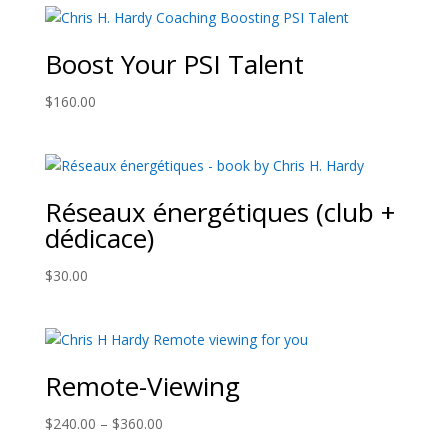
Boost Your PSI Talent
$
160.00
Réseaux énergétiques (club +
dédicace)
$
30.00
Remote-Viewing
Price
$
240.00
–
$
360.00
range: